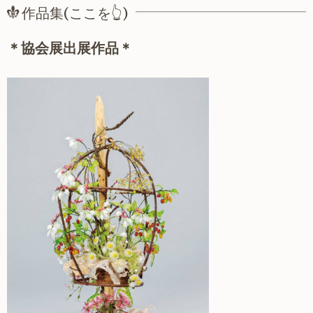
作品集(ここを👆)
＊協会展出展作品＊